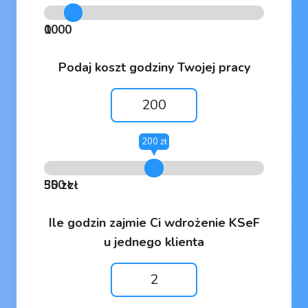
0
1000
Podaj koszt godziny Twojej pracy
200 zł
50 zł
350 zł
Ile godzin zajmie Ci wdrożenie KSeF
u jednego klienta