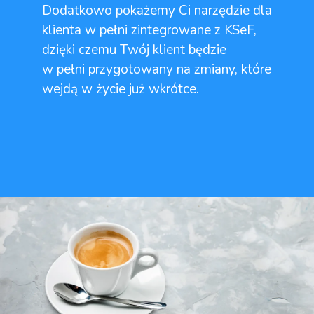
Dodatkowo pokażemy Ci narzędzie dla
klienta w pełni zintegrowane z KSeF,
dzięki czemu Twój klient będzie
w pełni przygotowany na zmiany, które
wejdą w życie już wkrótce.