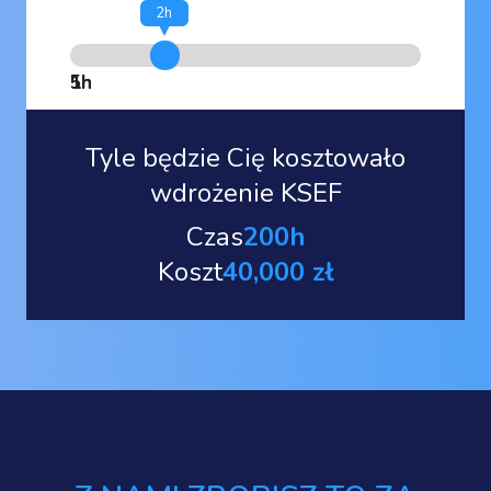
2h
1h
5h
Tyle będzie Cię kosztowało
wdrożenie KSEF
Czas
200h
Koszt
40,000 zł