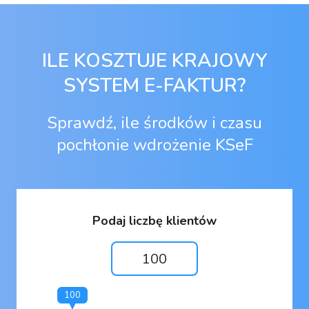
ILE KOSZTUJE KRAJOWY
SYSTEM E-FAKTUR?
Sprawdź, ile środków i czasu
pochłonie wdrożenie KSeF
Podaj liczbę klientów
100